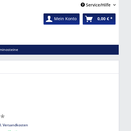
Service/Hilfe
Mein Konto
0,00 € *
minosteine
 *
l. Versandkosten