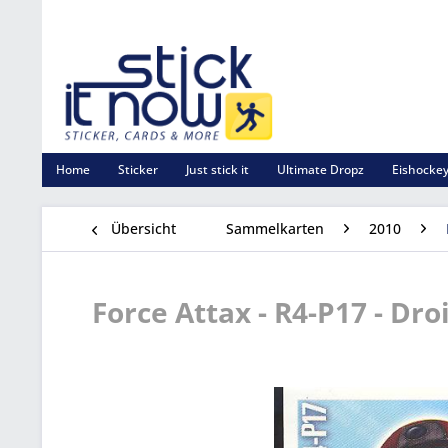
Home
Sticker
Just stick it
Ultimate Dropz
Eishockey
Übersicht
Sammelkarten
2010
Force Attax - R4-P17 - Droi