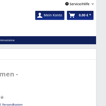
Service/Hilfe
Mein Konto
0,00 € *
minosteine
emen -
 *
l. Versandkosten