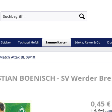
 Sticker
Tschutti Heftli
Sammelkarten
Edeka, Rewe & Co
Do
Match Attax BL 09/10
ASTIAN BOENISCH - SV Werder Br
0,45 €
inkl. MwSt.
zzg