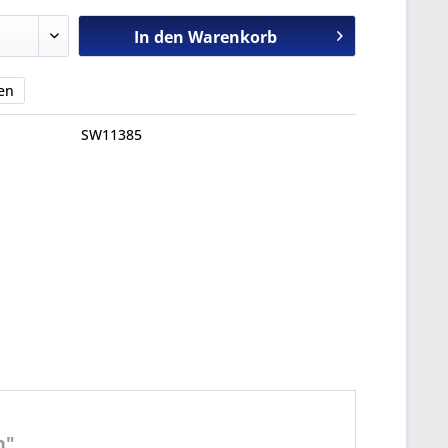
In den
Warenkorb
en
SW11385
h"