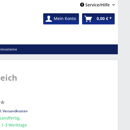
Service/Hilfe
Mein Konto
0,00 € *
inosteine
reich
 *
l. Versandkosten
sandfertig,
a. 1-3 Werktage