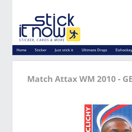
Home
Sticker
Just stick it
Ultimate Dropz
Eishockey
Match Attax WM 2010 - GE