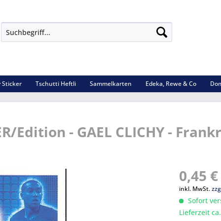
 Sticker
Tschutti Heftli
Sammelkarten
Edeka, Rewe & Co
Dom
R/Edition - GAEL CLICHY - Frank
0,45 €
inkl. MwSt.
zzg
Sofort ver
Lieferzeit c