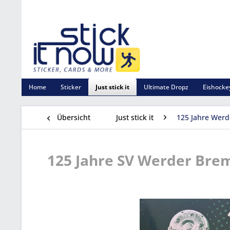
Home
Sticker
Just stick it
Ultimate Dropz
Eishockey
Übersicht
Just stick it
125 Jahre Werd
125 Jahre SV Werder Breme