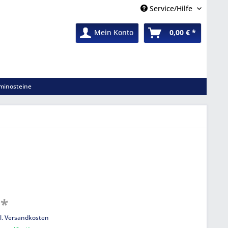
Service/Hilfe
Mein Konto
0,00 € *
minosteine
 *
l. Versandkosten