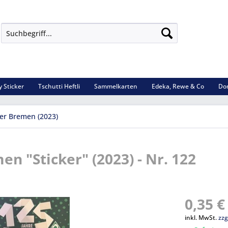
 Sticker
Tschutti Heftli
Sammelkarten
Edeka, Rewe & Co
Do
er Bremen (2023)
n "Sticker" (2023) - Nr. 122
0,35 €
inkl. MwSt.
zzg