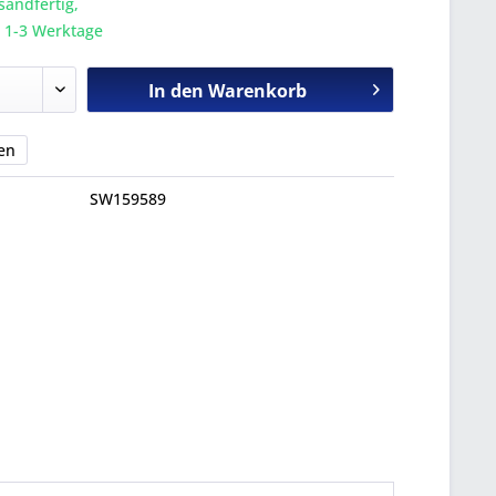
sandfertig,
a. 1-3 Werktage
In den
Warenkorb
en
SW159589