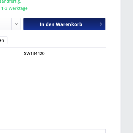
sandfertig,
a. 1-3 Werktage
In den
Warenkorb
en
SW134420