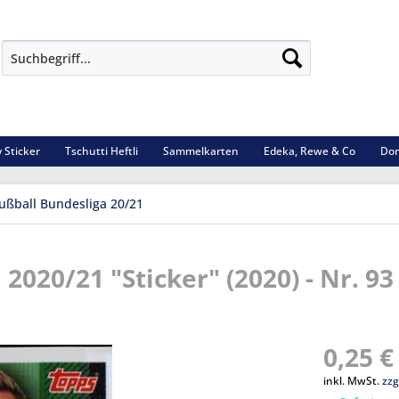
 Sticker
Tschutti Heftli
Sammelkarten
Edeka, Rewe & Co
Dom
ußball Bundesliga 20/21
2020/21 "Sticker" (2020) - Nr. 93
0,25 €
inkl. MwSt.
zzg