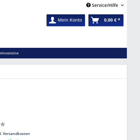
Service/Hilfe
Mein Konto
0,00 € *
inosteine
 *
l. Versandkosten