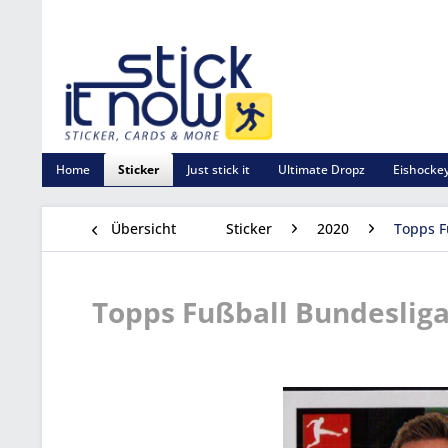
Home
Sticker
Just stick it
Ultimate Dropz
Eishockey
Übersicht
Sticker
2020
Topps F
Topps Fußball Bundesliga 