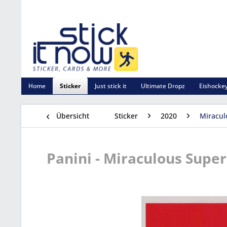
Home
Sticker
Just stick it
Ultimate Dropz
Eishockey
Übersicht
Sticker
2020
Miracul
Panini - Miraculous Super