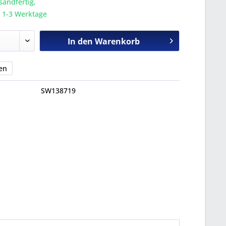
sandfertig,
a. 1-3 Werktage
In den
Warenkorb
en
SW138719