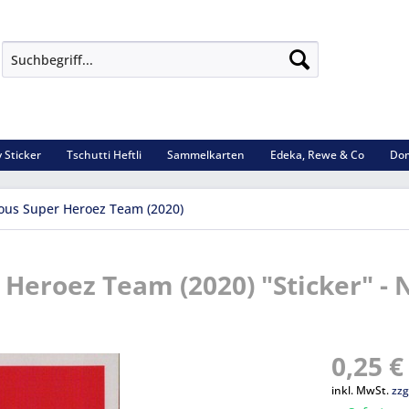
 Sticker
Tschutti Heftli
Sammelkarten
Edeka, Rewe & Co
Dom
ous Super Heroez Team (2020)
 Heroez Team (2020) "Sticker" - N
0,25 €
inkl. MwSt.
zzg