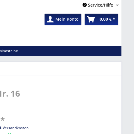
Service/Hilfe
Mein Konto
0,00 € *
inosteine
r. 16
 *
l. Versandkosten