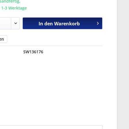
sandfertig,
a. 1-3 Werktage
In den
Warenkorb
en
SW136176