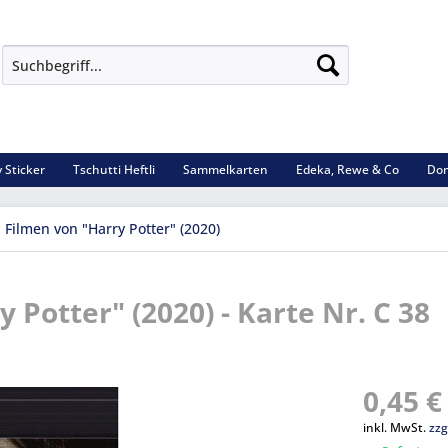
 Sticker
Tschutti Heftli
Sammelkarten
Edeka, Rewe & Co
Dom
 Filmen von "Harry Potter" (2020)
 Potter" (2020) - Karte Nr. C 38
0,45 €
inkl. MwSt.
zzg