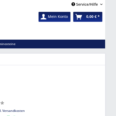
Service/Hilfe
Mein Konto
0,00 € *
inosteine
 *
l. Versandkosten