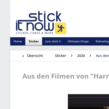
Home
Sticker
Just stick it
Ultimate Dropz
Eishockey
Übersicht
Sticker
2020
Aus den
Aus den Filmen von "Harry