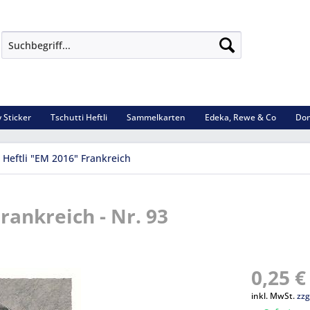
 Sticker
Tschutti Heftli
Sammelkarten
Edeka, Rewe & Co
Dom
 Heftli "EM 2016" Frankreich
Frankreich - Nr. 93
0,25 €
inkl. MwSt.
zzg