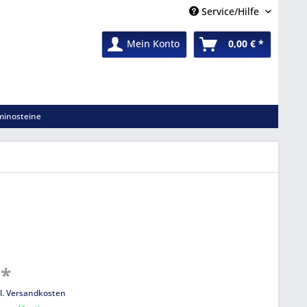
Service/Hilfe
Mein Konto
0,00 € *
inosteine
 *
l. Versandkosten