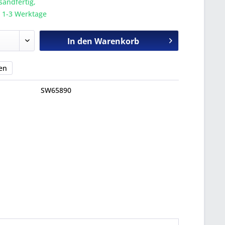
sandfertig,
a. 1-3 Werktage
In den
Warenkorb
en
SW65890