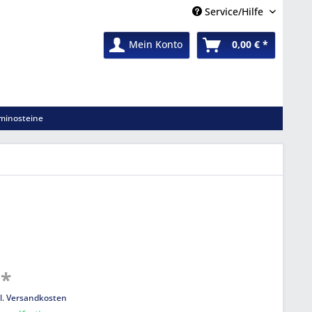
Service/Hilfe
Mein Konto
0,00 € *
minosteine
 *
l. Versandkosten