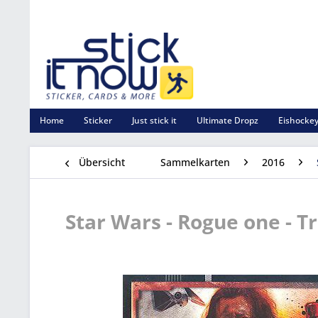
Home
Sticker
Just stick it
Ultimate Dropz
Eishockey
Übersicht
Sammelkarten
2016
Star Wars - Rogue one - Tr