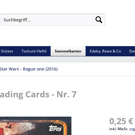
 Sticker
Tschutti Heftli
Sammelkarten
Edeka, Rewe & Co
Do
Star Wars - Rogue one (2016)
ading Cards - Nr. 7
0,25 €
inkl. MwSt.
zzg